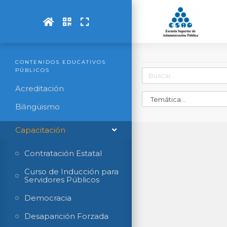
CONTENIDOS EDUCATIVOS
PÚBLICOS
Acreditación
Bilingüismo
Capacitación
Contratación Estatal
Curso de Inducción para
Servidores Públicos
Democracia
Desaparición Forzada