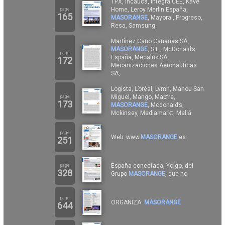
TPX, Incauca, Integra CEE, Kave
Home, Leroy Merlin España,
page
165
MASORANGE
, Mayoral, Progreso,
Resa, Samsung
Martínez Cano Canarias SA,
MASORANGE
, S.L., McDonald’s
page
España, Mecalux SA,
172
Mecanizaciones Aeronáuticas
SA,
Logista, L’oréal, Lvmh, Mahou San
Miguel, Mango, Mapfre,
page
173
MASORANGE
, Mcdonald’s,
Mckinsey, Mediamarkt, Meliá
page
Web: www.
MASORANGE
.es
251
España conectada, Yoigo, del
page
328
Grupo
MASORANGE
, que no
page
ORGANIZA:
MASORANGE
644