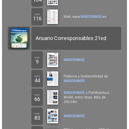
page
Web: www.
MASORANGE
.es
116
Anuario Corresponsables 21ed
page
MASORANGE
9
Públicos y Sostenibilidad de
page
44
MASORANGE
MASORANGE
o PortAventura
page
World, entre otras. Más de
66
390.000
page
MASORANGE
83