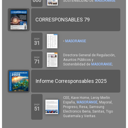
666
SOSTENIBLIDAD DE
MASORANGE
CORRESPONSABLES 79
page
•
MASORANGE
31
Directora General de Regulación,
page
Asuntos Públicos y
71
Sostenibilidad de
MASORANGE
;
Informe Corresponsables 2025
CEE, Kave Home, Leroy Merlin
España,
MASORANGE
, Mayoral,
page
Progreso, Resa, Samsung
51
Electronics Iberia, Sanitas, Tigo
Guatemala y Veritas.