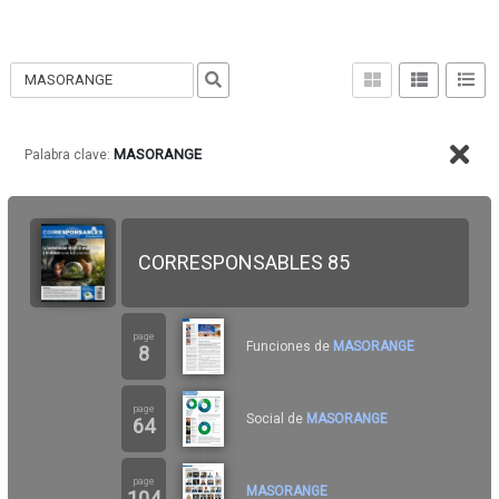
PUBLICACIONES ESPAÑA web
MASORANGE
Palabra clave:
CORRESPONSABLES 85
page
Funciones de
MASORANGE
8
page
Social de
MASORANGE
64
page
MASORANGE
104