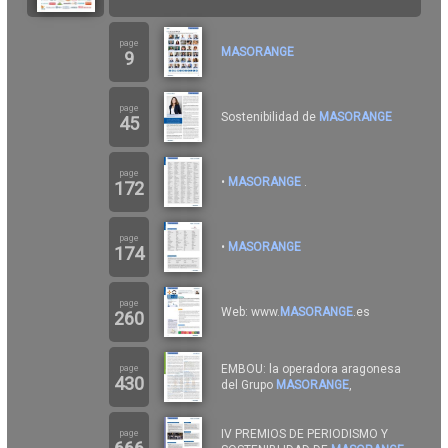
page
MASORANGE
9
page
Sostenibilidad de
MASORANGE
45
page
•
MASORANGE
.
172
page
•
MASORANGE
174
page
Web: www.
MASORANGE
.es
260
EMBOU: la operadora aragonesa
page
430
del Grupo
MASORANGE
,
IV PREMIOS DE PERIODISMO Y
page