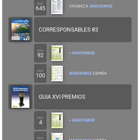
page
ORGANIZA:
MASORANGE
645
CORRESPONSABLES 83
page
>
MASORANGE
92
page
MASORANGE
ESPAÑA
100
GUIA XVI PREMIOS
page
>
MASORANGE
4
page