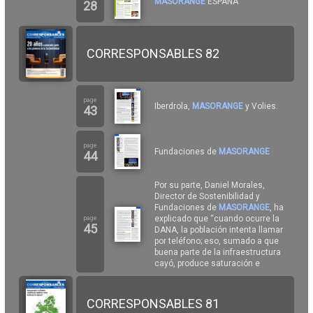
MASORANGE
ESPAÑA
28
CORRESPONSABLES 82
page
Iberdrola,
MASORANGE
y Volies.
43
page
Fundaciones de
MASORANGE
44
Por su parte, Daniel Morales,
Director de Sostenibilidad y
Fundaciones de
MASORANGE
, ha
explicado que “cuando ocurre la
page
45
DANA, la población intenta llamar
por teléfono; eso, sumado a que
buena parte de la infraestructura
cayó, produce saturación e
CORRESPONSABLES 81