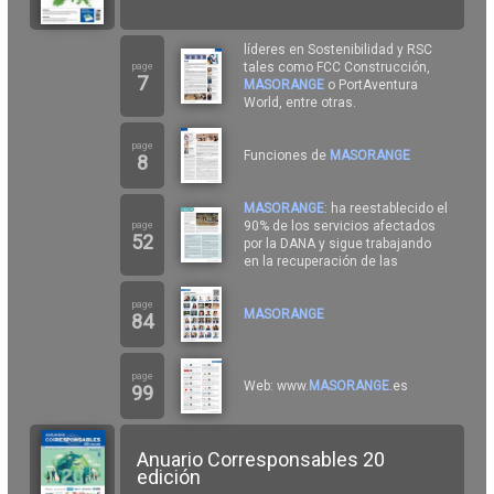
líderes en Sostenibilidad y RSC
tales como FCC Construcción,
page
7
MASORANGE
o PortAventura
World, entre otras.
page
Funciones de
MASORANGE
8
MASORANGE
: ha reestablecido el
90% de los servicios afectados
page
52
por la DANA y sigue trabajando
en la recuperación de las
page
MASORANGE
84
page
Web: www.
MASORANGE
.es
99
Anuario Corresponsables 20
edición