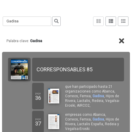
PUBLICACIONES ESPAÑA web
Gadisa
Palabra clave:
CORRESPONSABLES 85
que han participado hasta 21
organizaciones como Abanca,
page
Correos, Femxa,
Gadisa
, Hijos de
36
Rivera, Lactalis, Redeia, Vegalsa-
Eroski, AIRCO2,
empresas como Abanca,
Correos, Femxa,
Gadisa
, Hijos de
page
37
Rivera, Lactalis España, Redeia y
Vegalsa-Eroski.