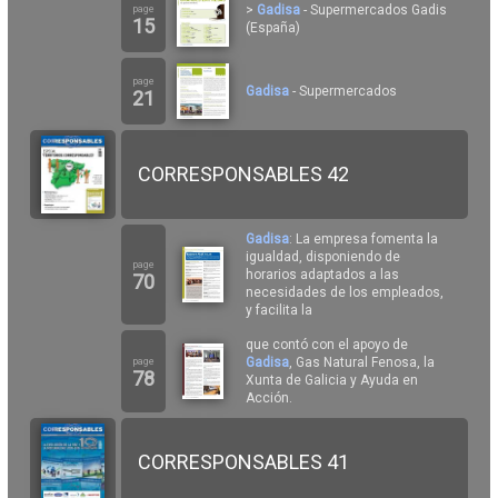
>
Gadisa
- Supermercados Gadis
page
15
(España)
page
Gadisa
- Supermercados
21
CORRESPONSABLES 42
Gadisa
: La empresa fomenta la
igualdad, disponiendo de
page
horarios adaptados a las
70
necesidades de los empleados,
y facilita la
que contó con el apoyo de
Gadisa
, Gas Natural Fenosa, la
page
78
Xunta de Galicia y Ayuda en
Acción.
CORRESPONSABLES 41