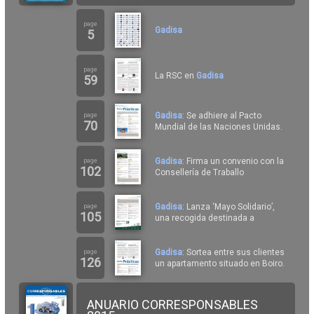
page
Gadisa
5
page
La RSC en
Gadisa
59
Gadisa
: Se adhiere al Pacto
page
70
Mundial de las Naciones Unidas.
Gadisa
: Firma un convenio con la
page
102
Consellería de Traballo
Gadisa
: Lanza ‘Mayo Solidario’,
page
105
una recogida destinada a
Gadisa
: Sortea entre sus clientes
page
126
un apartamento situado en Boiro.
ANUARIO CORRESPONSABLES