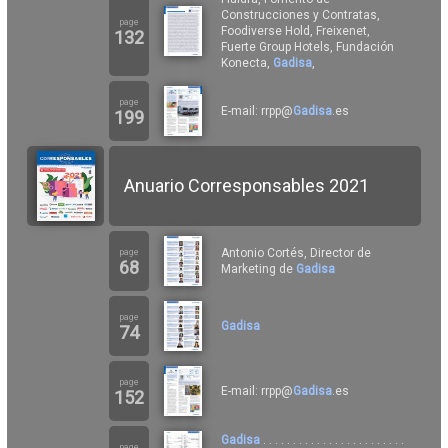
Construcciones y Contratas,
page
Foodiverse Hold, Freixenet,
132
Fuerte Group Hotels, Fundación
Konecta,
Gadisa
,
page
E-mail: rrpp@
Gadisa
.es
199
Anuario Corresponsables 2021
Antonio Cortés, Director de
page
68
Marketing de
Gadisa
page
Gadisa
74
page
E-mail: rrpp@
Gadisa
.es
152
Gadisa
. . . . . . . . . . . . . . . . . . . . . . . .
page