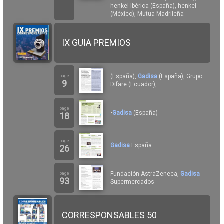
henkel Ibérica (España), henkel
(México), Mutua Madrileña
IX GUIA PREMIOS
(España),
Gadisa
(España), Grupo
page
9
Difare (Ecuador),
page
•
Gadisa
(España)
18
page
Gadisa
España
26
Fundación AstraZeneca,
Gadisa
-
page
93
Supermercados
CORRESPONSABLES 50