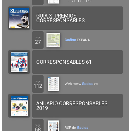
. . . . 71, 170, 182
GUÍA XI PREMIOS
CORRESPONSABLES
page
Gadisa
ESPAÑA
27
CORRESPONSABLES 61
page
Web: www.
Gadisa
.es
112
ANUARIO CORRESPONSABLES
2019
page
RSE de
Gadisa
68