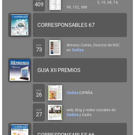
. . . . . . . . . . . . . . . . . 5, 10, 68, 74,
409
99, 152, 388
CORRESPONSABLES 67
Antonio Cortés, Director de RSC
page
73
en
Gadisa
GUIA XII PREMIOS
page
Gadisa
ESPAÑA
26
web, blog y redes sociales de
page
27
Gadisa
y Gadis
CORRESPONSABLES 66