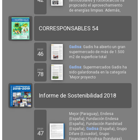
termosolares y fotovoltaicos ha
propiciado el aprovechamiento
de energías limpias. Además,
CORRESPONSABLES 54
Gadisa
: Gadis ha abierto un gran
page
supermercado de más de 1.500
46
m2 de superficie total
Gadisa
: Supermercados Gadis ha
page
sido galardonada en la categoría
78
‘Mejor proyecto
Informe de Sostenibilidad 2018
Mejor (Paraguay), Endesa
(España), Fundación Endesa
(España), Fundación Randstad
(España),
Gadisa
(España), Grupo
page
47
Difare (Ecuador), Grupo
Financiero Ficohsa (honduras),