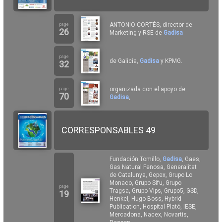
ANTONIO CORTÉS, director de
page
26
Marketing y RSE de
Gadisa
page
de Galicia,
Gadisa
y KPMG.
32
organizada con el apoyo de
page
70
Gadisa
,
CORRESPONSABLES 49
Fundación Tomillo,
Gadisa
, Gaes,
Gas Natural Fenosa, Generalitat
de Catalunya, Gepex, Grupo Lo
Monaco, Grupo Sifu, Grupo
page
Tragsa, Grupo Vips, Grupo5, GSD,
19
Henkel, Hugo Boss, Hybrid
Publication, Hospital Plató, IESE,
Mercadona, Nacex, Novartis,