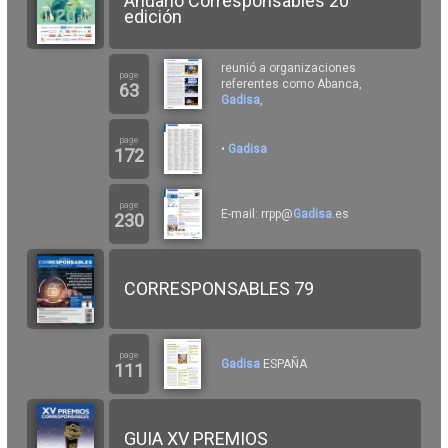
Anuario Corresponsables 20
edición
reunió a organizaciones
page
referentes como Abanca,
63
Gadisa
,
page
•
Gadisa
172
page
E-mail: rrpp@
Gadisa
.es
230
CORRESPONSABLES 79
page
Gadisa
ESPAÑA
111
GUIA XV PREMIOS