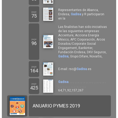
Representantes de Abanca,
page
Endesa,
Gadisa
y R participaron
75
en la
Las finalistas han sido iniciativas
de las siguientes empresas:
Accenture, Acciona Energía
México, APC Corporación, Arcos
page
96
Dorados/Corporate Social
Engagement, Bankinter,
Fundación Endesa, DKV Seguros,
Gadisa
, Grupo Difare, Novartis,
page
E-mail: rsc@
Gadisa
.es
164
Gadisa
. . . . . . . . . . . . . . . . . . . . . . . .
page
. . . . . . . . . . . . . . . . . .
425
64,71,92,157,267
ANUARIO PYMES 2019