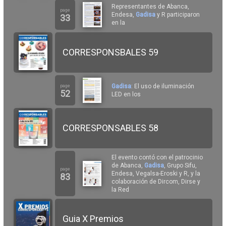
Representantes de Abanca,
page
Endesa,
Gadisa
y R participaron
33
en la
CORRESPONSBALES 59
Gadisa
: El uso de iluminación
page
52
LED en los
CORRESPONSABLES 58
El evento contó con el patrocinio
de Abanca,
Gadisa
, Grupo Sifu,
page
Endesa, Vegalsa-Eroski y R, y la
83
colaboración de Dircom, Dirse y
la Red
Guia X Premios