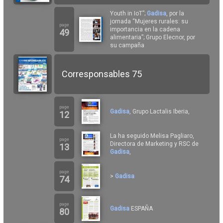
Youth in IoT”;
Gadisa
, por la
jornada “Mujeres rurales: su
page
importancia en la cadena
49
alimentaria”; Grupo Elecnor, por
su campaña
Corresponsables 75
page
Gadisa
, Grupo Lactalis Iberia,
12
La ha seguido Melisa Pagliaro,
page
Directora de Marketing y RSC de
13
Gadisa
,
page
>
Gadisa
74
page
Gadisa
ESPAÑA
80