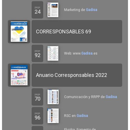
page
Marketing de
Gadisa
24
CORRESPONSABLES 69
page
Web: www.
Gadisa
.es
92
Anuario Corresponsables 2022
page
Comunicación y RRPP de
Gadisa
70
page
RSC en
Gadisa
96
Fluidra, Fomento de