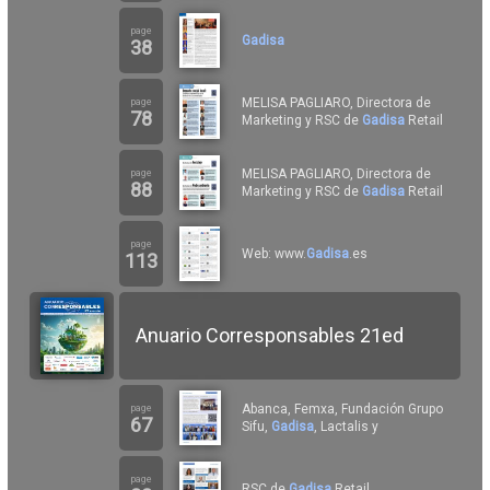
page
Gadisa
38
MELISA PAGLIARO, Directora de
page
78
Marketing y RSC de
Gadisa
Retail
MELISA PAGLIARO, Directora de
page
88
Marketing y RSC de
Gadisa
Retail
page
Web: www.
Gadisa
.es
113
Anuario Corresponsables 21ed
Abanca, Femxa, Fundación Grupo
page
67
Sifu,
Gadisa
, Lactalis y
page
RSC de
Gadisa
Retail