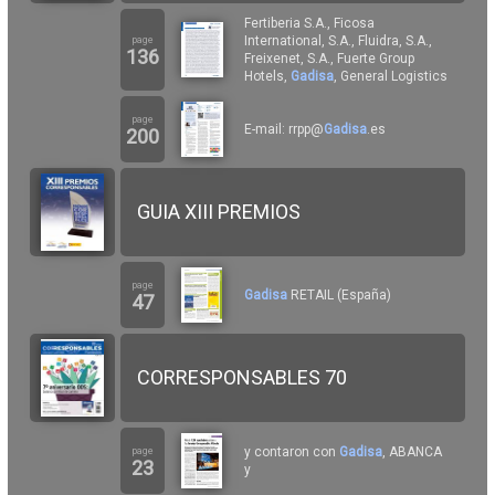
Fertiberia S.A., Ficosa
International, S.A., Fluidra, S.A.,
page
136
Freixenet, S.A., Fuerte Group
Hotels,
Gadisa
, General Logistics
page
E-mail: rrpp@
Gadisa
.es
200
GUIA XIII PREMIOS
page
Gadisa
RETAIL (España)
47
CORRESPONSABLES 70
y contaron con
Gadisa
, ABANCA
page
23
y