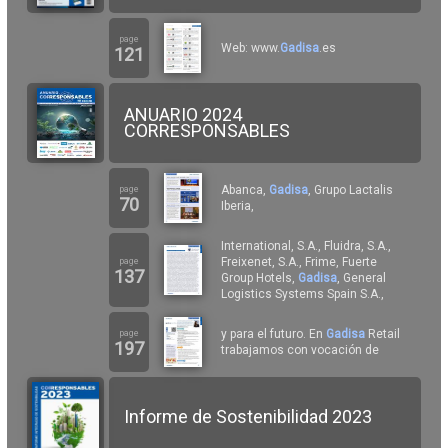
page
Web: www.
Gadisa
.es
121
ANUARIO 2024
CORRESPONSABLES
Abanca,
Gadisa
, Grupo Lactalis
page
70
Iberia,
International, S.A., Fluidra, S.A.,
Freixenet, S.A., Frime, Fuerte
page
137
Group Hotels,
Gadisa
, General
Logistics Systems Spain S.A.,
y para el futuro. En
Gadisa
Retail
page
197
trabajamos con vocación de
Informe de Sostenibilidad 2023