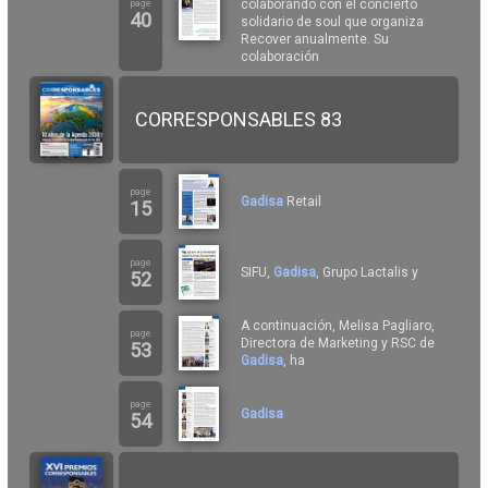
colaborando con el concierto
page
40
solidario de soul que organiza
Recover anualmente. Su
colaboración
CORRESPONSABLES 83
page
Gadisa
Retail
15
page
SIFU,
Gadisa
, Grupo Lactalis y
52
A continuación, Melisa Pagliaro,
page
Directora de Marketing y RSC de
53
Gadisa
, ha
page
Gadisa
54