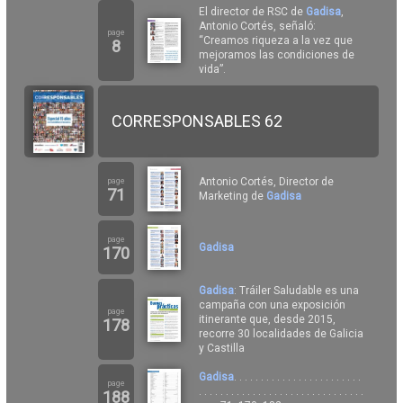
El director de RSC de
Gadisa
,
Antonio Cortés, señaló:
page
“Creamos riqueza a la vez que
8
mejoramos las condiciones de
vida”.
CORRESPONSABLES 62
Antonio Cortés, Director de
page
71
Marketing de
Gadisa
page
Gadisa
170
Gadisa
: Tráiler Saludable es una
campaña con una exposición
page
itinerante que, desde 2015,
178
recorre 30 localidades de Galicia
y Castilla
Gadisa
. . . . . . . . . . . . . . . . . . . . . . . .
page
. . . . . . . . . . . . . . . . . . . . . . . . . . . . . . .
188