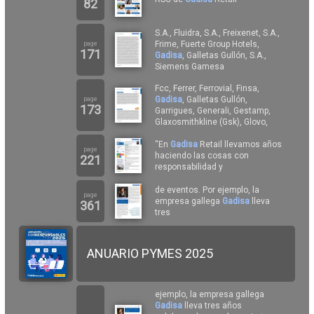
82
S.A., Fluidra, S.A., Freixenet, S.A.,
Frime, Fuerte Group Hotels,
page
171
Gadisa
, Galletas Gullón, S.A.,
Siemens Gamesa
Fcc, Ferrer, Ferrovial, Finsa,
Gadisa
, Galletas Gullón,
page
173
Garrigues, Generali, Gestamp,
Glaxosmithkline (Gsk), Glovo,
“En
Gadisa
Retail llevamos años
page
haciendo las cosas con
221
responsabilidad y
de eventos. Por ejemplo, la
page
empresa gallega
Gadisa
lleva
361
tres
ANUARIO PYMES 2025
ejemplo, la empresa gallega
Gadisa
lleva tres años