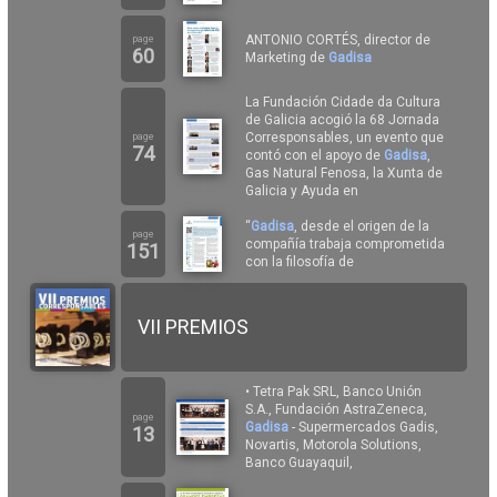
ANTONIO CORTÉS, director de
page
60
Marketing de
Gadisa
La Fundación Cidade da Cultura
de Galicia acogió la 68 Jornada
Corresponsables, un evento que
page
74
contó con el apoyo de
Gadisa
,
Gas Natural Fenosa, la Xunta de
Galicia y Ayuda en
“
Gadisa
, desde el origen de la
page
compañía trabaja comprometida
151
con la filosofía de
VII PREMIOS
• Tetra Pak SRL, Banco Unión
S.A., Fundación AstraZeneca,
page
Gadisa
- Supermercados Gadis,
13
Novartis, Motorola Solutions,
Banco Guayaquil,