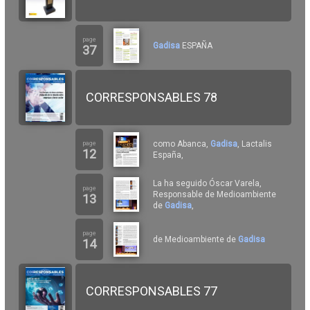
page
Gadisa
ESPAÑA
37
CORRESPONSABLES 78
como Abanca,
Gadisa
, Lactalis
page
12
España,
La ha seguido Óscar Varela,
page
Responsable de Medioambiente
13
de
Gadisa
,
page
de Medioambiente de
Gadisa
14
CORRESPONSABLES 77