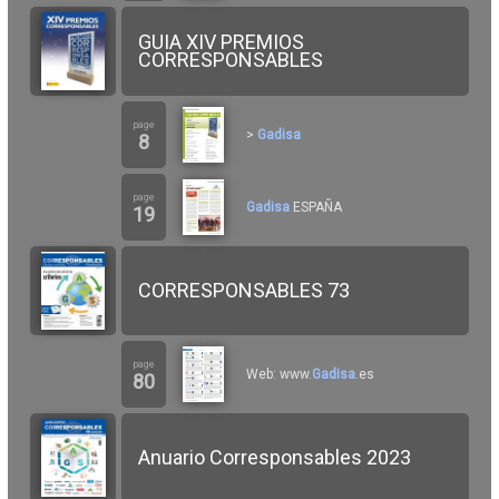
GUIA XIV PREMIOS
CORRESPONSABLES
page
>
Gadisa
8
page
Gadisa
ESPAÑA
19
CORRESPONSABLES 73
page
Web: www.
Gadisa
.es
80
Anuario Corresponsables 2023