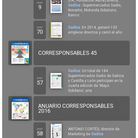
S.A., Fundación AstraZeneca,
page
Gadisa
- Supermercados Gadis,
9
Novartis, Motorola Solutions,
Banco
Gadisa
: En 2014, generó 133
page
70
empleos directos y cerró el año
CORRESPONSABLES 45
Gadisa
: Un total de 184
Supermercados Gadis de Galicia
page
y Castilla y León participan en la
57
cuarta edición de ‘Mayo
Solidario’, una
ANUARIO CORRESPONSABLES
2016
ANTONIO CORTÉS, director de
page
58
Marketing de
Gadisa