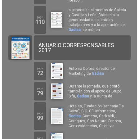
Respon.
a bancos de alimentos de Galicia
y Castilla y León. Gracias a la
page
generosidad de clientes y
110
trabajadores y a la aportación de
Gadisa
, se reúnen
ANUARIO CORRESPONSABLES
2017
Antonio Cortés, director de
page
72
Marketing de
Gadisa
Durante la jornada, que contó
page
también con el apoyo de Grupo
79
Sifu,
Gadisa
y la Xunta de
Hoteles, Fundación Bancaria “la
Caixa”, G.C. GFI Informatica,
page
Gadisa
, Gamesa, Garbialdi,
99
Garrigues, Gas Natural Fenosa,
Geroresidencias, Globalvia
page